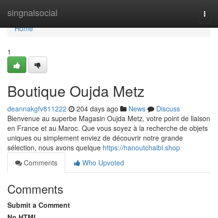
Home
singnalsocial
Togg
navi
Home
1
Boutique Oujda Metz
deannakgfv811222
204 days ago
News
Discuss
Bienvenue au superbe Magasin Oujda Metz, votre point de liaison
en France et au Maroc. Que vous soyez à la recherche de objets
uniques ou simplement enviez de découvrir notre grande
sélection, nous avons quelque
https://hanoutchaibi.shop
Comments
Who Upvoted
Comments
Submit a Comment
No HTML