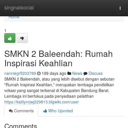
Home
singnalsocial
Togg
navi
Home
1
SMKN 2 Baleendah: Rumah
Inspirasi Keahlian
nanniegrfl203789
199 days ago
News
Discuss
SMKN 2 Baleendah, atau yang lebih disebut dengan sebutan
"Rumah Inspirasi Keahlian," merupakan lembaga pendidikan
vokasi yang sangat terkenal di Kabupaten Bandung Barat.
Lembaga ini berfokus pada penyediaan pelatihan
https://kaitlynrjwj229813.blgwiki.com/user
Comments
Who Upvoted
Comments