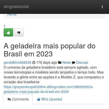
Home
singnalsocial
Togg
navi
Home
1
A geladeira mais popular do
Brasil em 2023
geraldbfvv668535
179 days ago
News
Discuss
O universo da geladeira brasileiro está sempre agitado, com
novas tecnologias e modelos sendo lançados o tempo todo. Mas
levando a glória entre as opções é a Modelo Z, que conquistou o
coração dos brasileiros
https://graysonbuqv632804.idblogmaker.com/38669390/a-
geladeira-mais-popular-do-brasil-em-2023
Comments
Who Upvoted