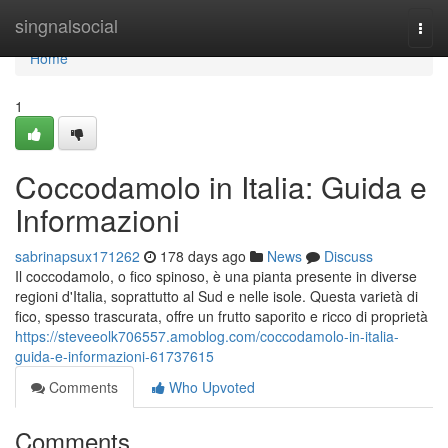
Home
singnalsocial
Togg
navi
Home
1
Coccodamolo in Italia: Guida e
Informazioni
sabrinapsux171262
178 days ago
News
Discuss
Il coccodamolo, o fico spinoso, è una pianta presente in diverse
regioni d'Italia, soprattutto al Sud e nelle isole. Questa varietà di
fico, spesso trascurata, offre un frutto saporito e ricco di proprietà
https://steveeolk706557.amoblog.com/coccodamolo-in-italia-
guida-e-informazioni-61737615
Comments
Who Upvoted
Comments