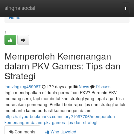
Home
singnalsocial
Togg
navi
Home
1
Memperoleh Kemenangan
dalam PKV Games: Tips dan
Strategi
tamzingxeg489087
172 days ago
News
Discuss
Ingin mendapatkan di dunia permainan PKV? Bermain PKV
memang seru, tapi membutuhkan strategi yang tepat agar bisa
merasakan pemenang. Berikut beberapa tips dan strategi untuk
membantu kamu berhasil kemenangan dalam
https://allyourbookmarks.com/story21067706/memperoleh-
kemenangan-dalam-pkv-games-tips-dan-strategi
Comments
Who Upvoted