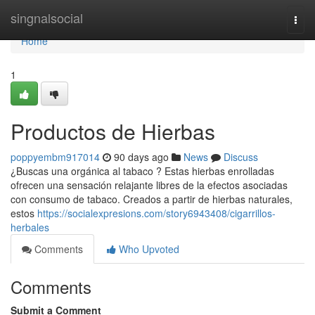
Home
singnalsocial
Togg
navi
Home
1
Productos de Hierbas
poppyembm917014
90 days ago
News
Discuss
¿Buscas una orgánica al tabaco ? Estas hierbas enrolladas
ofrecen una sensación relajante libres de la efectos asociadas
con consumo de tabaco. Creados a partir de hierbas naturales,
estos
https://socialexpresions.com/story6943408/cigarrillos-
herbales
Comments
Who Upvoted
Comments
Submit a Comment