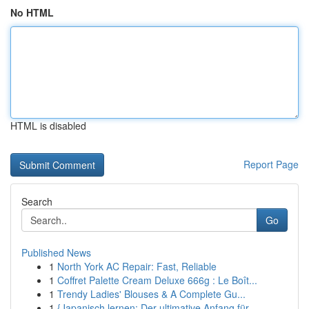
No HTML
HTML is disabled
Report Page
Search
Go
Published News
1
North York AC Repair: Fast, Reliable
1
Coffret Palette Cream Deluxe 666g : Le Boît...
1
Trendy Ladies' Blouses & A Complete Gu...
1
{Japanisch lernen: Der ultimative Anfang für ...