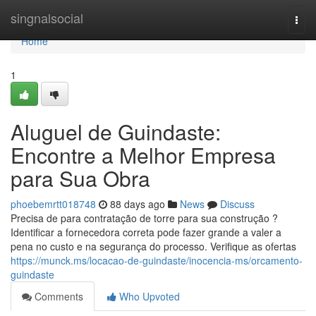
Home
singnalsocial
Togg
navi
Home
1
Aluguel de Guindaste:
Encontre a Melhor Empresa
para Sua Obra
phoebemrtt018748
88 days ago
News
Discuss
Precisa de para contratação de torre para sua construção ?
Identificar a fornecedora correta pode fazer grande a valer a
pena no custo e na segurança do processo. Verifique as ofertas
https://munck.ms/locacao-de-guindaste/inocencia-ms/orcamento-
guindaste
Comments
Who Upvoted