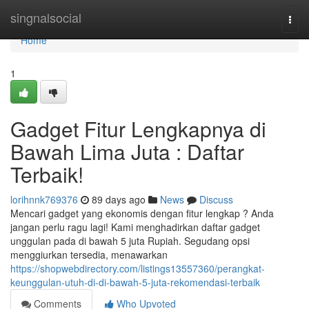
Home
singnalsocial
Togg
navi
Home
1
Gadget Fitur Lengkapnya di
Bawah Lima Juta : Daftar
Terbaik!
lorihnnk769376
89 days ago
News
Discuss
Mencari gadget yang ekonomis dengan fitur lengkap ? Anda
jangan perlu ragu lagi! Kami menghadirkan daftar gadget
unggulan pada di bawah 5 juta Rupiah. Segudang opsi
menggiurkan tersedia, menawarkan
https://shopwebdirectory.com/listings13557360/perangkat-
keunggulan-utuh-di-di-bawah-5-juta-rekomendasi-terbaik
Comments
Who Upvoted