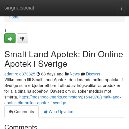
Home
singnalsocial
Togg
navi
Home
1
Smalt Land Apotek: Din Online
Apotek i Sverige
adamrqid373325
88 days ago
News
Discuss
Välkommen till Smalt Land Apotek, den ledande online apoteket i
Sverige som erbjuder ett brett utbud av högkvalitativa produkter
för alla dina hälsobehov. Oavsett om du söker medicin mot
smärta,
https://meshbookmarks.com/story21544970/smalt-land-
apotek-din-online-apotek-i-sverige
Comments
Who Upvoted
Comments