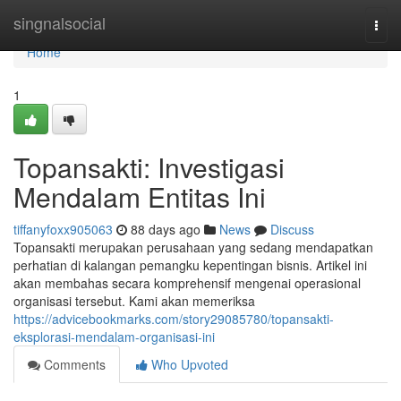
Home
singnalsocial
Togg
navi
Home
1
Topansakti: Investigasi
Mendalam Entitas Ini
tiffanyfoxx905063
88 days ago
News
Discuss
Topansakti merupakan perusahaan yang sedang mendapatkan
perhatian di kalangan pemangku kepentingan bisnis. Artikel ini
akan membahas secara komprehensif mengenai operasional
organisasi tersebut. Kami akan memeriksa
https://advicebookmarks.com/story29085780/topansakti-
eksplorasi-mendalam-organisasi-ini
Comments
Who Upvoted