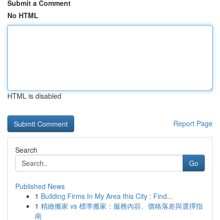
Submit a Comment
No HTML
HTML is disabled
Report Page
Search
Go
Published News
1
Building Firms In My Area this City : Find...
1
精緻搬家 vs 標準搬家：服務內容、價格落差與選擇指
南