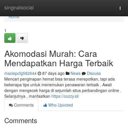
Home
singnalsocial
Togg
navi
Home
1
Akomodasi Murah: Cara
Mendapatkan Harga Terbaik
maciepcfg582644
87 days ago
News
Discuss
Mencari penginapan hemat bisa terasa merepotkan, tapi ada
beberapa tips untuk menemukan penawaran terbaik . Awali
dengan mengecek harga di sejumlah situs perbandingan online .
Selanjutnya , manfaatkan
https://cozzy.id/
Comments
Who Upvoted
Comments