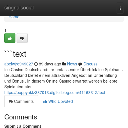
Home
singnalsocial
Togg
navi
Home
1
```text
abelwjro949027
89 days ago
News
Discuss
Ice Casino Deutschland: Ihr umfassender Überblick Ice Spielhaus
Deutschland bietet einem attraktiven Angebot an Unterhaltung
und Bonus . In diesem Online Casino erwartet werden beliebte
Spielautomaten
https://poppyakfz337013.digitollblog.com/41163312/text
Comments
Who Upvoted
Comments
Submit a Comment