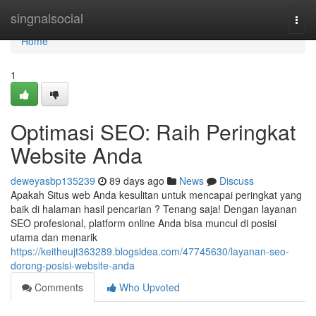
Home
singnalsocial
Togg
navi
Home
1
Optimasi SEO: Raih Peringkat
Website Anda
deweyasbp135239
89 days ago
News
Discuss
Apakah Situs web Anda kesulitan untuk mencapai peringkat yang
baik di halaman hasil pencarian ? Tenang saja! Dengan layanan
SEO profesional, platform online Anda bisa muncul di posisi
utama dan menarik
https://keitheujt363289.blogsidea.com/47745630/layanan-seo-
dorong-posisi-website-anda
Comments
Who Upvoted