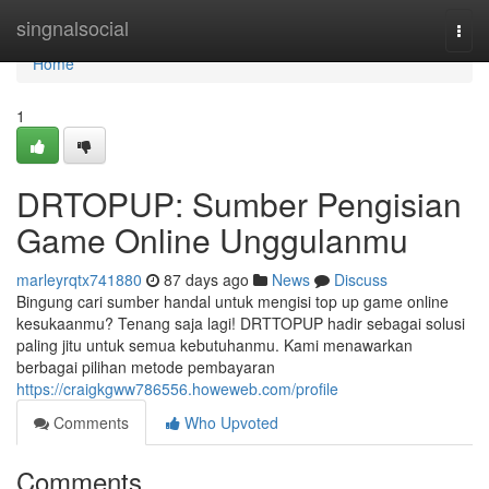
Home
singnalsocial
Togg
navi
Home
1
DRTOPUP: Sumber Pengisian
Game Online Unggulanmu
marleyrqtx741880
87 days ago
News
Discuss
Bingung cari sumber handal untuk mengisi top up game online
kesukaanmu? Tenang saja lagi! DRTTOPUP hadir sebagai solusi
paling jitu untuk semua kebutuhanmu. Kami menawarkan
berbagai pilihan metode pembayaran
https://craigkgww786556.howeweb.com/profile
Comments
Who Upvoted
Comments