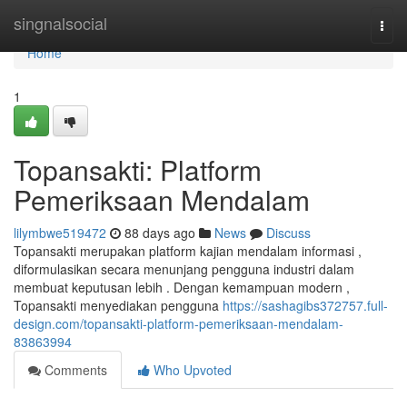
Home
singnalsocial
Togg
navi
Home
1
Topansakti: Platform
Pemeriksaan Mendalam
lilymbwe519472
88 days ago
News
Discuss
Topansakti merupakan platform kajian mendalam informasi ,
diformulasikan secara menunjang pengguna industri dalam
membuat keputusan lebih . Dengan kemampuan modern ,
Topansakti menyediakan pengguna
https://sashagibs372757.full-
design.com/topansakti-platform-pemeriksaan-mendalam-
83863994
Comments
Who Upvoted