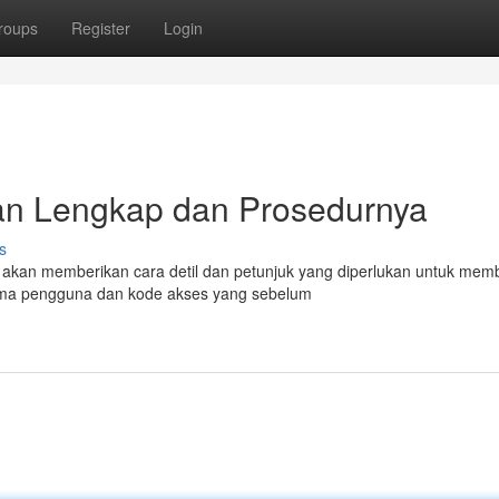
roups
Register
Login
uan Lengkap dan Prosedurnya
s
ini akan memberikan cara detil dan petunjuk yang diperlukan untuk mem
ama pengguna dan kode akses yang sebelum