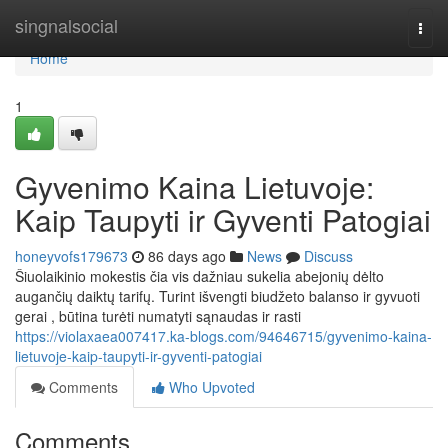
Home
singnalsocial
Togg
navi
Home
1
Gyvenimo Kaina Lietuvoje:
Kaip Taupyti ir Gyventi Patogiai
honeyvofs179673
86 days ago
News
Discuss
Šiuolaikinio mokestis čia vis dažniau sukelia abejonių dėlto
augančių daiktų tarifų. Turint išvengti biudžeto balanso ir gyvuoti
gerai , būtina turėti numatyti sąnaudas ir rasti
https://violaxaea007417.ka-blogs.com/94646715/gyvenimo-kaina-
lietuvoje-kaip-taupyti-ir-gyventi-patogiai
Comments
Who Upvoted
Comments