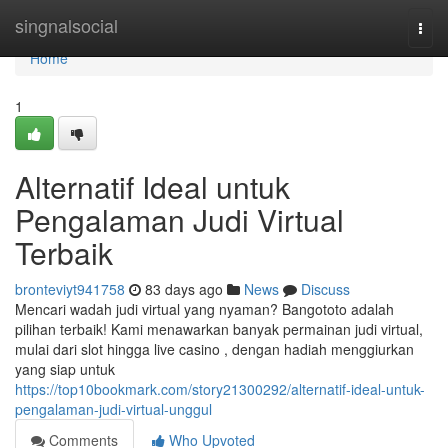
Home
singnalsocial
Togg
navi
Home
1
Alternatif Ideal untuk
Pengalaman Judi Virtual
Terbaik
bronteviyt941758
83 days ago
News
Discuss
Mencari wadah judi virtual yang nyaman? Bangototo adalah
pilihan terbaik! Kami menawarkan banyak permainan judi virtual,
mulai dari slot hingga live casino , dengan hadiah menggiurkan
yang siap untuk
https://top10bookmark.com/story21300292/alternatif-ideal-untuk-
pengalaman-judi-virtual-unggul
Comments
Who Upvoted