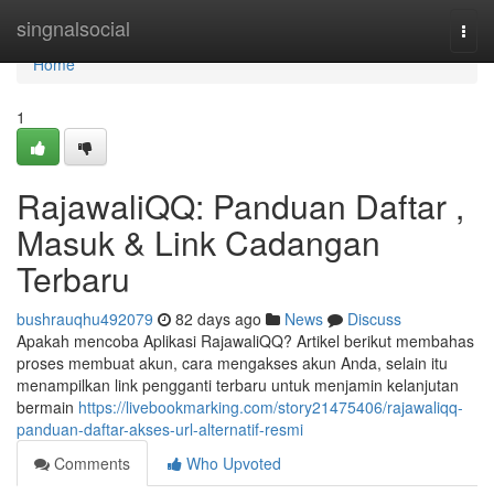
Home
singnalsocial
Togg
navi
Home
1
RajawaliQQ: Panduan Daftar ,
Masuk & Link Cadangan
Terbaru
bushrauqhu492079
82 days ago
News
Discuss
Apakah mencoba Aplikasi RajawaliQQ? Artikel berikut membahas
proses membuat akun, cara mengakses akun Anda, selain itu
menampilkan link pengganti terbaru untuk menjamin kelanjutan
bermain
https://livebookmarking.com/story21475406/rajawaliqq-
panduan-daftar-akses-url-alternatif-resmi
Comments
Who Upvoted