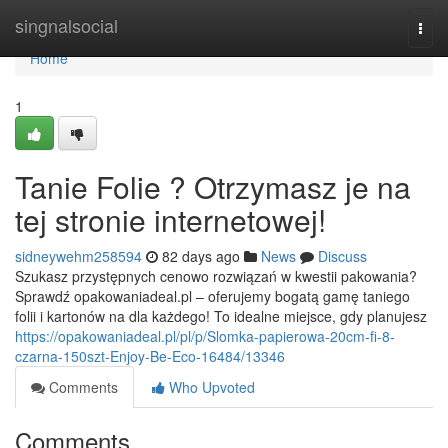
Home
singnalsocial
Togg
navi
Home
1
Tanie Folie ? Otrzymasz je na
tej stronie internetowej!
sidneywehm258594
82 days ago
News
Discuss
Szukasz przystępnych cenowo rozwiązań w kwestii pakowania?
Sprawdź opakowaniadeal.pl – oferujemy bogatą gamę taniego
folii i kartonów na dla każdego! To idealne miejsce, gdy planujesz
https://opakowaniadeal.pl/pl/p/Slomka-papierowa-20cm-fi-8-
czarna-150szt-Enjoy-Be-Eco-16484/13346
Comments
Who Upvoted
Comments