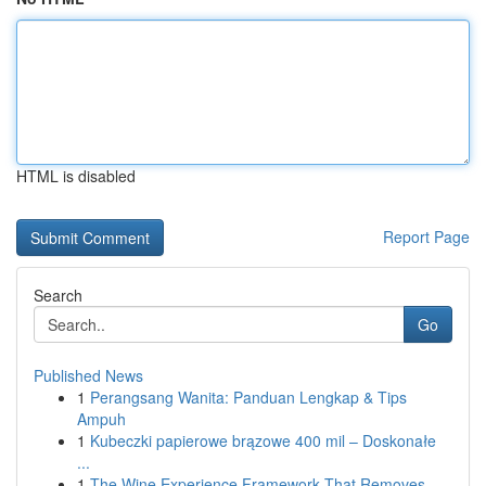
HTML is disabled
Report Page
Search
Go
Published News
1
Perangsang Wanita: Panduan Lengkap & Tips
Ampuh
1
Kubeczki papierowe brązowe 400 mil – Doskonałe
...
1
The Wine Experience Framework That Removes