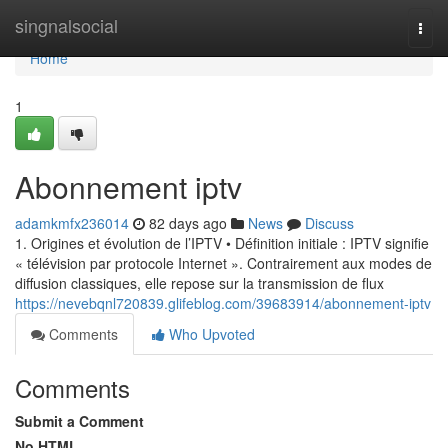
Home
singnalsocial
Togg
navi
Home
1
Abonnement iptv
adamkmfx236014
82 days ago
News
Discuss
1. Origines et évolution de l’IPTV • Définition initiale : IPTV signifie
« télévision par protocole Internet ». Contrairement aux modes de
diffusion classiques, elle repose sur la transmission de flux
https://nevebqnl720839.glifeblog.com/39683914/abonnement-iptv
Comments
Who Upvoted
Comments
Submit a Comment
No HTML