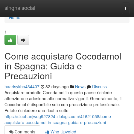
Home
singnalsocial
Togg
navi
Home
1
Come acquistare Cocodamol
in Spagna: Guida e
Precauzioni
haarisykbo434407
82 days ago
News
Discuss
Acquistare prodotto Cocodamol in questo paese richiede
attenzione e adesione alle normative vigenti. Generalmente, il
Cocodamol è disponibile solo con prescrizione professionale.
Potete richiedere una ricetta sotto
https://siobhanjwog927824.ziblogs.com/41621058/come-
acquistare-cocodamol-in-spagna-guida-e-precauzioni
Comments
Who Upvoted