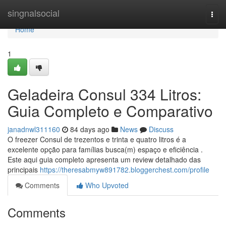
Home
singnalsocial
Togg
navi
Home
1
Geladeira Consul 334 Litros:
Guia Completo e Comparativo
janadnwl311160
84 days ago
News
Discuss
O freezer Consul de trezentos e trinta e quatro litros é a
excelente opção para famílias busca(m) espaço e eficiência .
Este aqui guia completo apresenta um review detalhado das
principais
https://theresabmyw891782.bloggerchest.com/profile
Comments
Who Upvoted
Comments