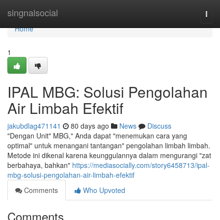
Home
singnalsocial
Togg
navi
Home
1
IPAL MBG: Solusi Pengolahan
Air Limbah Efektif
jakubdlag471141
80 days ago
News
Discuss
"Dengan Unit" MBG," Anda dapat "menemukan cara yang
optimal" untuk menangani tantangan" pengolahan limbah limbah.
Metode ini dikenal karena keunggulannya dalam mengurangi "zat
berbahaya, bahkan"
https://mediasocially.com/story6458713/ipal-
mbg-solusi-pengolahan-air-limbah-efektif
Comments
Who Upvoted
Comments