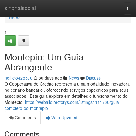
Home
singnalsocial
Togg
navi
Home
1
Montepio: Um Guia
Abrangente
neiltcjo428570
80 days ago
News
Discuss
O Cooperativa de Crédito representa uma modalidade inovadora
no cenário bancário , oferecendo serviços específicos para seus
associados . Este guia explora em detalhes o funcionamento do
Montepio,
https://weballdirectorys.com/listings1111720/guia-
completo-do-montepio
Comments
Who Upvoted
Comments