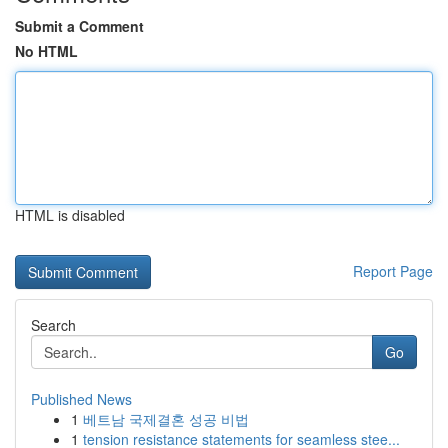
Submit a Comment
No HTML
HTML is disabled
Report Page
Search
Go
Published News
1
베트남 국제결혼 성공 비법
1
tension resistance statements for seamless stee...