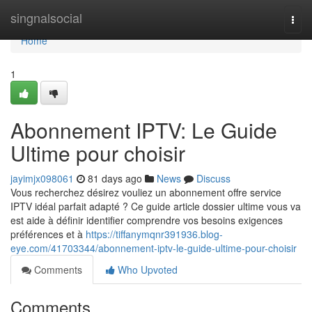
Home
singnalsocial
Togg
navi
Home
1
Abonnement IPTV: Le Guide
Ultime pour choisir
jayimjx098061
81 days ago
News
Discuss
Vous recherchez désirez vouliez un abonnement offre service
IPTV idéal parfait adapté ? Ce guide article dossier ultime vous va
est aide à définir identifier comprendre vos besoins exigences
préférences et à
https://tiffanymqnr391936.blog-
eye.com/41703344/abonnement-iptv-le-guide-ultime-pour-choisir
Comments
Who Upvoted
Comments