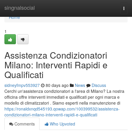
Home
singnalsocial
Togg
navi
Home
1
Assistenza Condizionatori
Milano: Interventi Rapidi e
Qualificati
sidneyfmpv553927
80 days ago
News
Discuss
Cerchi un'assistenza condizionatori a l'area di Milano? La nostra
officina offre interventi immediati e qualificati per ogni marca e
modello di climatizzatori . Siamo esperti nella manutenzione di
https://ronaldxnqd545193.qowap.com/100399532/assistenza-
condizionatori-milano-interventi-rapidi-e-qualificati
Comments
Who Upvoted