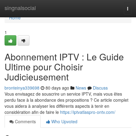
Home
singnalsocial
Togg
navi
Home
1
Abonnement IPTV : Le Guide
Ultime pour Choisir
Judicieusement
bronteinya339698
80 days ago
News
Discuss
Vous envisagez de souscrire un service IPTV, mais vous êtes
perdu face à la abondance des propositions ? Ce article complet
vous aidera à analyser les différents aspects à tenir en
considération afin de faire le
https://iptvatlaspro-ontv.com/
Comments
Who Upvoted