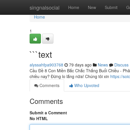
Home
singnalsocial
Home
New
Submit
G
Home
1
```text
alyssahfpa903768
79 days ago
News
Discuss
Cầu Đề 8 Con Miền Bắc Chắc Thắng Buổi Chiều - Phân
chiều nay? Đừng lo lắng nữa! Chúng tôi xin
https://so
Comments
Who Upvoted
Comments
Submit a Comment
No HTML