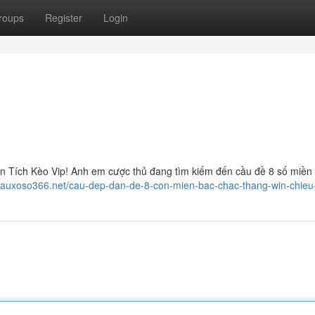
roups
Register
Login
 Tích Kèo Vip! Anh em cược thủ đang tìm kiếm đến cầu đề 8 số miền
icauxoso366.net/cau-dep-dan-de-8-con-mien-bac-chac-thang-win-chieu