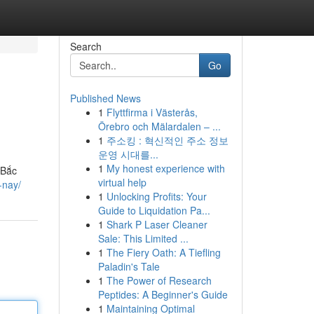
Search
Go
Published News
1
Flyttfirma i Västerås,
Örebro och Mälardalen – ...
1
주소킹 : 혁신적인 주소 정보
운영 시대를...
1
My honest experience with
 Bắc
virtual help
-nay/
1
Unlocking Profits: Your
Guide to Liquidation Pa...
1
Shark P Laser Cleaner
Sale: This Limited ...
1
The Fiery Oath: A Tiefling
Paladin's Tale
1
The Power of Research
Peptides: A Beginner's Guide
1
Maintaining Optimal