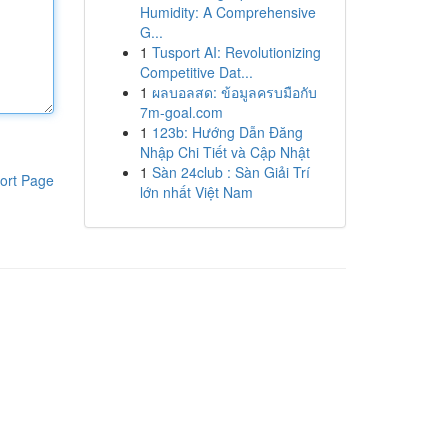
Humidity: A Comprehensive
G...
1
Tusport AI: Revolutionizing
Competitive Dat...
1
ผลบอลสด: ข้อมูลครบมือกับ
7m-goal.com
1
123b: Hướng Dẫn Đăng
Nhập Chi Tiết và Cập Nhật
1
Sàn 24club : Sàn Giải Trí
ort Page
lớn nhất Việt Nam