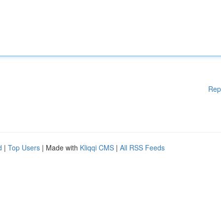
Rep
d
|
Top Users
| Made with
Kliqqi CMS
|
All RSS Feeds