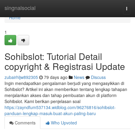
Home
singnalsocial
Togg
navi
Home
1
Sohibslot: Tutorial Detail
copyright & Registrasi Update
zubairhljw892305
79 days ago
News
Discuss
Ingin mendapatkan pengalaman berjudi yang mengasyikkan di
Sohibslot? Artikel ini akan memberikan tentang lengkap tahapan
menjalankan akses dan tahap pembuatan akun di platform
Sohibslot. Kami berikan penjelasan soal
https://zayndfum537134.widblog.com/96276816/sohibslot-
panduan-lengkap-masuk-buat-akun-paling-baru
Comments
Who Upvoted