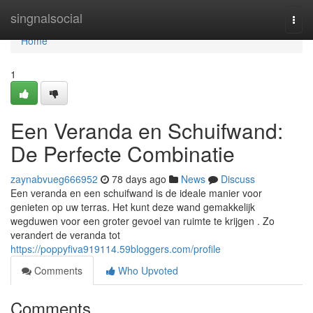
Home
singnalsocial
Togg
navi
Home
1
Een Veranda en Schuifwand:
De Perfecte Combinatie
zaynabvueg666952
78 days ago
News
Discuss
Een veranda en een schuifwand is de ideale manier voor
genieten op uw terras. Het kunt deze wand gemakkelijk
wegduwen voor een groter gevoel van ruimte te krijgen . Zo
verandert de veranda tot
https://poppyfiva919114.59bloggers.com/profile
Comments
Who Upvoted
Comments