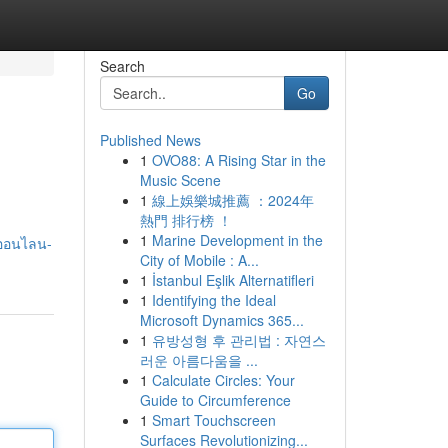
Search
Go
Published News
1
OVO88: A Rising Star in the
Music Scene
1
線上娛樂城推薦 ：2024年
熱門 排行榜 ！
1
Marine Development in the
นออนไลน-
City of Mobile : A...
1
İstanbul Eşlik Alternatifleri
1
Identifying the Ideal
Microsoft Dynamics 365...
1
유방성형 후 관리법 : 자연스
러운 아름다움을 ...
1
Calculate Circles: Your
Guide to Circumference
1
Smart Touchscreen
Surfaces Revolutionizing...