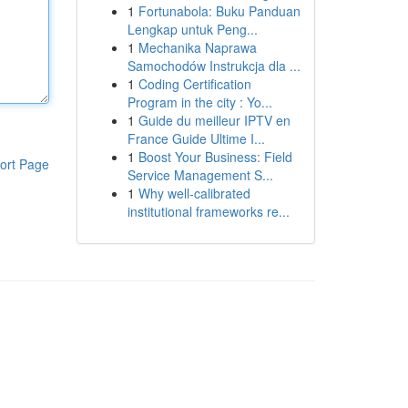
1
Fortunabola: Buku Panduan
Lengkap untuk Peng...
1
Mechanika Naprawa
Samochodów Instrukcja dla ...
1
Coding Certification
Program in the city : Yo...
1
Guide du meilleur IPTV en
France Guide Ultime I...
1
Boost Your Business: Field
ort Page
Service Management S...
1
Why well-calibrated
institutional frameworks re...