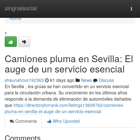
Home
singnalsocial
Togg
navi
Home
1
Camiones pluma en Sevilla: El
auge de un servicio esencial
shaunahzvo192363
61 days ago
News
Discuss
En Sevilla , los grúas se han convertido en un servicio esencial
para la circulación urbana. Su crecimiento en los últimos años
responde a la demanda de eliminación de automóviles dañados
que
https://directoryforrank.com/listings13609762/camiones-
pluma-en-sevilla-el-auge-de-un-servicio-esencial
Comments
Who Upvoted
Comments