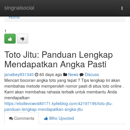
Home
singnalsocial
Togg
navi
Home
1
Toto Jitu: Panduan Lengkap
Mendapatkan Angka Pasti
janaibey831340
60 days ago
News
Discuss
Mencari bocoran angka toto yang tepat ? Tips lengkap ini akan
membahas metode memperoleh nomor pasti di situs toto online .
Kami akan membahas rahasia terbaik untuk membantu Anda
mendapatkan
https://elodievcwv480171.kylieblog.com/42197196/toto-jitu-
panduan-lengkap-mendapatkan-angka-jitu
Comments
Who Upvoted