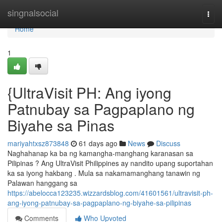
Home
singnalsocial
Togg
navi
Home
1
{UltraVisit PH: Ang iyong
Patnubay sa Pagpaplano ng
Biyahe sa Pinas
mariyahtxsz873848
61 days ago
News
Discuss
Naghahanap ka ba ng kamangha-manghang karanasan sa
Pilipinas ? Ang UltraVisit Philippines ay nandito upang suportahan
ka sa iyong hakbang . Mula sa nakamamanghang tanawin ng
Palawan hanggang sa
https://abelocca123235.wizzardsblog.com/41601561/ultravisit-ph-
ang-iyong-patnubay-sa-pagpaplano-ng-biyahe-sa-pilipinas
Comments
Who Upvoted