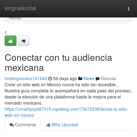
Home
singnalsocial
Togg
navi
Home
1
Conectar con tu audiencia
mexicana
hostingmexico741943
59 days ago
News
Discuss
Crear un sitio web en México nunca ha sido tan accesible .
Nuestra guía completa te acompañará en cada paso del proceso,
desde la elección de una plataforma hasta la mejora para el
mercado mexicano.
https://umairtycy487315.mpeblog.com/73672538/lanzar-tu-sitio-
web-en-méxico
Comments
Who Upvoted