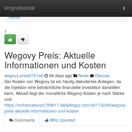
Home
singnalsocial
Togg
navi
Home
1
Wegovy Preis: Aktuelle
Informationen und Kosten
wegovy-preis070146
56 days ago
News
Discuss
Der Kosten von Wegovy ist ein häufig diskutiertes Anliegen, da
die Injektion eine beträchtliche finanzielle Investition darstellen
kann. Aktuell liegt der monatliche Wegovy Kosten je nach Stärke
und
https://mohamaduncc759817.dailyblogzz.com/42173234/wegovy-
preis-aktuelle-informationen-und-kosten
Comments
Who Upvoted