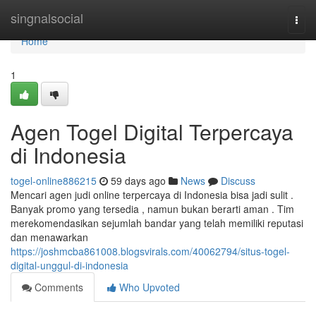
Home
singnalsocial
Togg
navi
Home
1
Agen Togel Digital Terpercaya
di Indonesia
togel-online886215
59 days ago
News
Discuss
Mencari agen judi online terpercaya di Indonesia bisa jadi sulit .
Banyak promo yang tersedia , namun bukan berarti aman . Tim
merekomendasikan sejumlah bandar yang telah memiliki reputasi
dan menawarkan
https://joshmcba861008.blogsvirals.com/40062794/situs-togel-
digital-unggul-di-indonesia
Comments
Who Upvoted