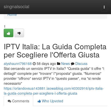
Home
singnalsocial
Togg
navi
Home
1
IPTV Italia: La Guida Completa
per Scegliere l'Offerta Giusta
alyshaunri796168
58 days ago
News
Discuss
Stai cercando un servizio IPTV in Italia? "Questa guida" ti offre "i
dettagli" complete per "trovare" l'"proposta" giusta. "Numerosi"
provider "offrono" servizi IPTV in "questo paese", ma "si rende
necessario"
https://orlandovsua143881.laowaiblog.com/40302916/iptv-italia-
la-guida-completa-per-scegliere-l-offerta-giusta
Comments
Who Upvoted