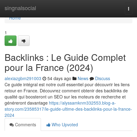
Home
singnalsocial
Togg
navi
Home
1
Backlinks : Le Guide Complet
pour la France (2024)
alexiazgbm291003
54 days ago
News
Discuss
Ce guide intégral est notre outil essentiel pour découvrir les liens
retour en France. Découvrez comment obtenir des backlinks de
qualité qui boosteront un SEO sur les moteurs de recherche et
généreront davantage
https://alyssamknm332553.blog-a-
story.com/23585317/le-guide-ultime-des-backlinks-pour-la-france-
2024
Comments
Who Upvoted