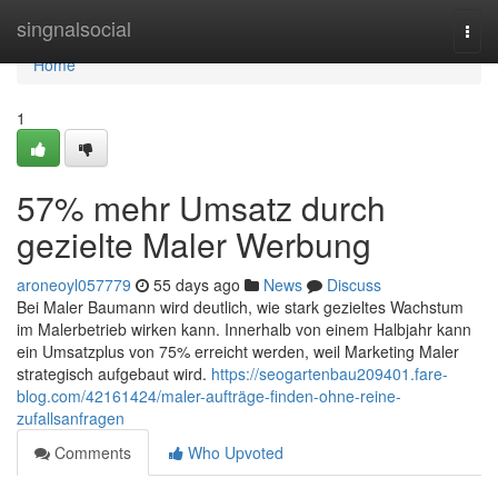
Home
singnalsocial
Togg
navi
Home
1
57% mehr Umsatz durch
gezielte Maler Werbung
aroneoyl057779
55 days ago
News
Discuss
Bei Maler Baumann wird deutlich, wie stark gezieltes Wachstum
im Malerbetrieb wirken kann. Innerhalb von einem Halbjahr kann
ein Umsatzplus von 75% erreicht werden, weil Marketing Maler
strategisch aufgebaut wird.
https://seogartenbau209401.fare-
blog.com/42161424/maler-aufträge-finden-ohne-reine-
zufallsanfragen
Comments
Who Upvoted