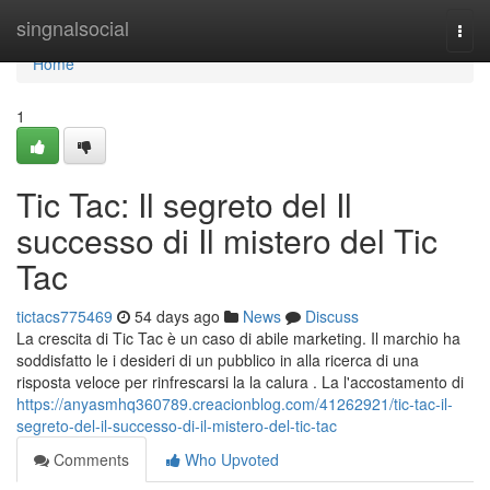
Home
singnalsocial
Togg
navi
Home
1
Tic Tac: Il segreto del Il
successo di Il mistero del Tic
Tac
tictacs775469
54 days ago
News
Discuss
La crescita di Tic Tac è un caso di abile marketing. Il marchio ha
soddisfatto le i desideri di un pubblico in alla ricerca di una
risposta veloce per rinfrescarsi la la calura . La l'accostamento di
https://anyasmhq360789.creacionblog.com/41262921/tic-tac-il-
segreto-del-il-successo-di-il-mistero-del-tic-tac
Comments
Who Upvoted