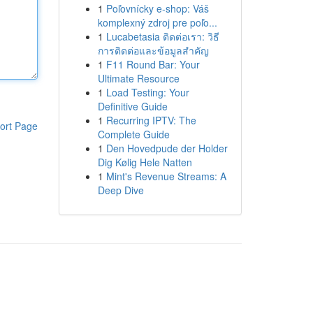
1
Poľovnícky e-shop: Váš
komplexný zdroj pre poľo...
1
Lucabetasia ติดต่อเรา: วิธี
การติดต่อและข้อมูลสำคัญ
1
F11 Round Bar: Your
Ultimate Resource
1
Load Testing: Your
Definitive Guide
1
Recurring IPTV: The
ort Page
Complete Guide
1
Den Hovedpude der Holder
Dig Kølig Hele Natten
1
Mint's Revenue Streams: A
Deep Dive