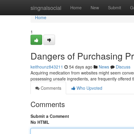
Home
singnalsocial
Home
New
Submit
G
Home
1
Dangers of Purchasing Pr
keithounz843211
54 days ago
News
Discuss
Acquiring medication from websites might seem convenient
possessing unsafe ingredients, are frequently offered
Comments
Who Upvoted
Comments
Submit a Comment
No HTML