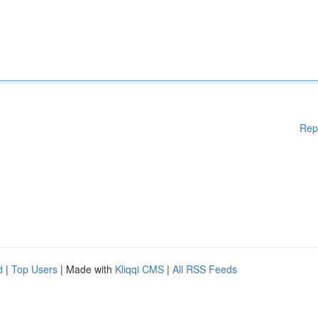
Rep
d
|
Top Users
| Made with
Kliqqi CMS
|
All RSS Feeds