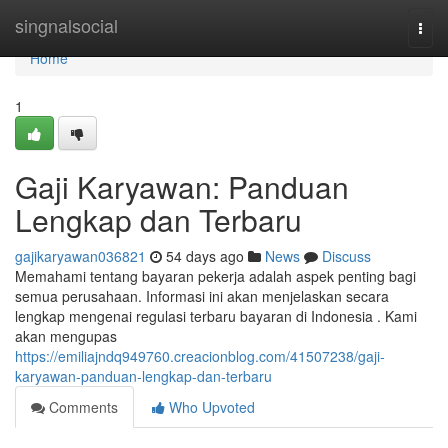
Home
singnalsocial
Togg
navi
Home
1
Gaji Karyawan: Panduan
Lengkap dan Terbaru
gajikaryawan036821
54 days ago
News
Discuss
Memahami tentang bayaran pekerja adalah aspek penting bagi
semua perusahaan. Informasi ini akan menjelaskan secara
lengkap mengenai regulasi terbaru bayaran di Indonesia . Kami
akan mengupas
https://emiliajndq949760.creacionblog.com/41507238/gaji-
karyawan-panduan-lengkap-dan-terbaru
Comments
Who Upvoted