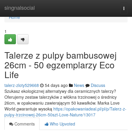
Home
singnalsocial
Togg
navi
Home
1
Talerze z pulpy bambusowej
26cm - 50 egzemplarzy Eco
Life
talerz-zloty529668
54 days ago
News
Discuss
Szukasz ekologicznej alternatywy dla ceramicznych talerzy?
Oferujemy zestaw talerzyków z włókna trzcinowej o średnicy
26cm, w opakowaniu zawierającym 50 kawałków. Marka Love
World gwarantuje wysoką
https://opakowaniadeal.pl/pl/p/Talerz-z-
pulpy-trzcinowej-26cm-50szt-Love-Nature/13017
Comments
Who Upvoted