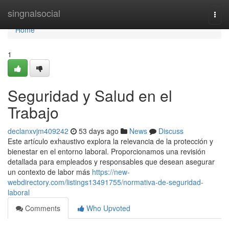
Home
singnalsocial
Togg
navi
Home
1
Seguridad y Salud en el
Trabajo
declanxvjm409242
53 days ago
News
Discuss
Este artículo exhaustivo explora la relevancia de la protección y
bienestar en el entorno laboral. Proporcionamos una revisión
detallada para empleados y responsables que desean asegurar
un contexto de labor más
https://new-
webdirectory.com/listings13491755/normativa-de-seguridad-
laboral
Comments
Who Upvoted