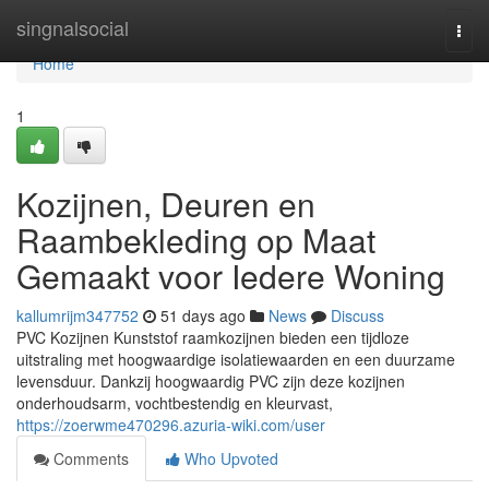
Home
singnalsocial
Togg
navi
Home
1
Kozijnen, Deuren en
Raambekleding op Maat
Gemaakt voor Iedere Woning
kallumrijm347752
51 days ago
News
Discuss
PVC Kozijnen Kunststof raamkozijnen bieden een tijdloze
uitstraling met hoogwaardige isolatiewaarden en een duurzame
levensduur. Dankzij hoogwaardig PVC zijn deze kozijnen
onderhoudsarm, vochtbestendig en kleurvast,
https://zoerwme470296.azuria-wiki.com/user
Comments
Who Upvoted