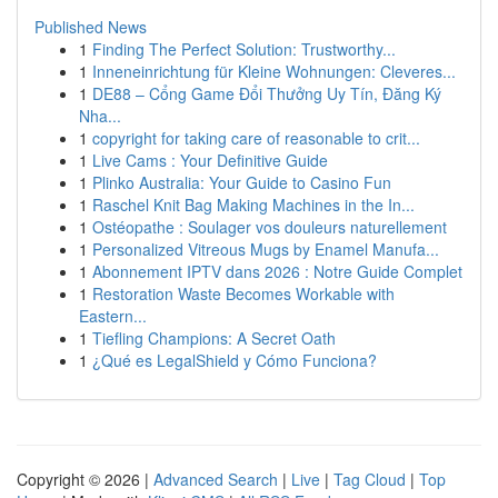
Published News
1
Finding The Perfect Solution: Trustworthy...
1
Inneneinrichtung für Kleine Wohnungen: Cleveres...
1
DE88 – Cổng Game Đổi Thưởng Uy Tín, Đăng Ký
Nha...
1
copyright for taking care of reasonable to crit...
1
Live Cams : Your Definitive Guide
1
Plinko Australia: Your Guide to Casino Fun
1
Raschel Knit Bag Making Machines in the In...
1
Ostéopathe : Soulager vos douleurs naturellement
1
Personalized Vitreous Mugs by Enamel Manufa...
1
Abonnement IPTV dans 2026 : Notre Guide Complet
1
Restoration Waste Becomes Workable with
Eastern...
1
Tiefling Champions: A Secret Oath
1
¿Qué es LegalShield y Cómo Funciona?
Copyright © 2026 |
Advanced Search
|
Live
|
Tag Cloud
|
Top