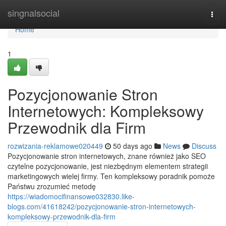
Home
singnalsocial
Togg
navi
Home
1
Pozycjonowanie Stron
Internetowych: Kompleksowy
Przewodnik dla Firm
rozwizania-reklamowe020449
50 days ago
News
Discuss
Pozycjonowanie stron internetowych, znane również jako SEO
czytelne pozycjonowanie, jest niezbędnym elementem strategii
marketingowych wielej firmy. Ten kompleksowy poradnik pomoże
Państwu zrozumieć metodę
https://wiadomocifinansowe032830.like-
blogs.com/41618242/pozycjonowanie-stron-internetowych-
kompleksowy-przewodnik-dla-firm