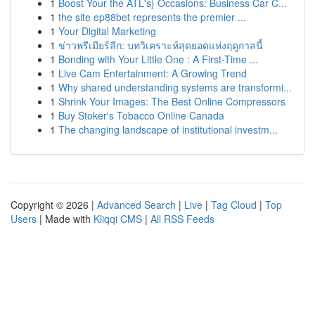
1
Boost Your the ATL's} Occasions: Business Car C...
1
the site ep88bet represents the premier ...
1
Your Digital Marketing
1
ข่าวพรีเมียร์ลีก: บทวิเคราะห์สุดยอดแห่งฤดูกาลนี้
1
Bonding with Your Little One : A First-Time ...
1
Live Cam Entertainment: A Growing Trend
1
Why shared understanding systems are transformi...
1
Shrink Your Images: The Best Online Compressors
1
Buy Stoker's Tobacco Online Canada
1
The changing landscape of institutional investm...
Copyright © 2026 |
Advanced Search
|
Live
|
Tag Cloud
|
Top
Users
| Made with
Kliqqi CMS
|
All RSS Feeds