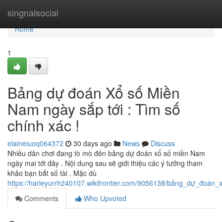
Home
singnalsocial
Home
1
Bảng dự đoán Xổ số Miền
Nam ngày sắp tới : Tìm số
chính xác !
elaineiuoq064372
30 days ago
News
Discuss
Nhiều dân chơi đang tò mò đến bảng dự đoán xổ số miền Nam
ngày mai tới đây . Nội dung sau sẽ giới thiệu các ý tưởng tham
khảo bạn bắt số tài . Mặc dù
https://harleyurrh240107.wikifrontier.com/9056138/bảng_dự_đo
Comments
Who Upvoted