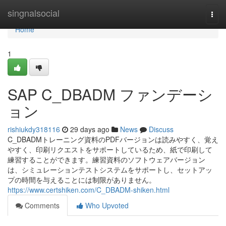
Home
singnalsocial
Togg
navi
Home
1
SAP C_DBADM ファンデーシ
ョン
rishiukdy318116
29 days ago
News
Discuss
C_DBADMトレーニング資料のPDFバージョンは読みやすく、覚え
やすく、印刷リクエストをサポートしているため、紙で印刷して
練習することができます。練習資料のソフトウェアバージョン
は、シミュレーションテストシステムをサポートし、セットアッ
プの時間を与えることには制限がありません。
https://www.certshiken.com/C_DBADM-shiken.html
Comments
Who Upvoted